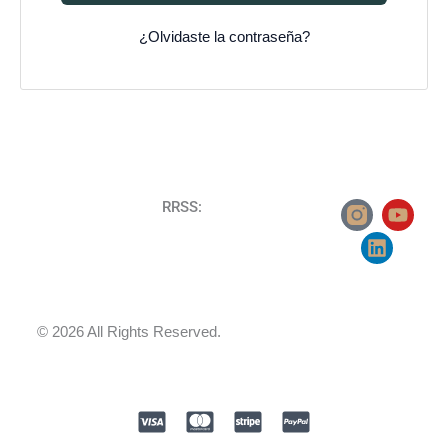
¿Olvidaste la contraseña?
L
Y
RRSS:
i
o
n
u
k
t
e
u
d
b
i
e
© 2026 All Rights Reserved.
n