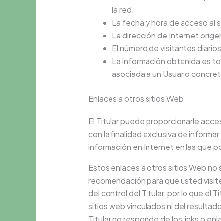
la red.
La fecha y hora de acceso al s
La dirección de Internet origen
El número de visitantes diario
La información obtenida es t
asociada a un Usuario concret
Enlaces a otros sitios Web
El Titular puede proporcionarle acc
con la finalidad exclusiva de informa
información en Internet en las que po
Estos enlaces a otros sitios Web no
recomendación para que usted visite
del control del Titular, por lo que el
sitios web vinculados ni del resultad
Titular no responde de los links o en