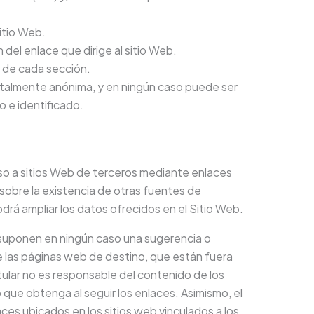
itio Web.
 del enlace que dirige al sitio Web.
s de cada sección.
otalmente anónima, y en ningún caso puede ser
o e identificado.
eso a sitios Web de terceros mediante enlaces
r sobre la existencia de otras fuentes de
drá ampliar los datos ofrecidos en el Sitio Web.
 suponen en ningún caso una sugerencia o
 las páginas web de destino, que están fuera
 Titular no es responsable del contenido de los
o que obtenga al seguir los enlaces. Asimismo, el
laces ubicados en los sitios web vinculados a los