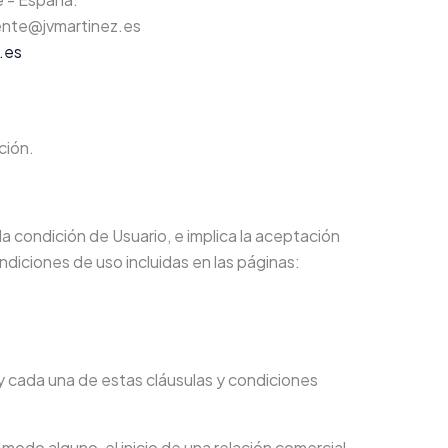
ente@jvmartinez.es
.es
ción.
 la condición de Usuario, e implica la aceptación
ndiciones de uso incluidas en las páginas:
y cada una de estas cláusulas y condiciones
modo alguno, el inicio de una relación comercial