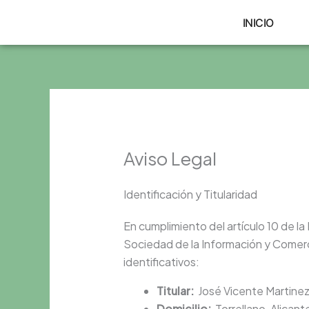
Ir
INICIO
al
contenido
Aviso Legal
Identificación y Titularidad
En cumplimiento del artículo 10 de la 
Sociedad de la Información y Comerci
identificativos:
Titular:
José Vicente Martinez
Domicilio:
Torrellano, Alicant