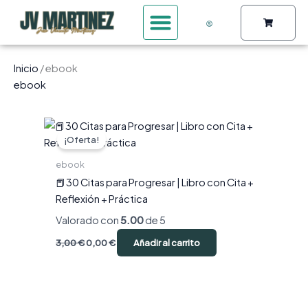
Ir
Carrito
al
contenido
Inicio
/ ebook
ebook
El
El
precio
precio
¡Oferta!
original
actual
era:
es:
ebook
3,00 €.
0,00 €.
📕30 Citas para Progresar | Libro con Cita +
Reflexión + Práctica
Valorado con
5.00
de 5
3,00
€
0,00
€
Añadir al carrito